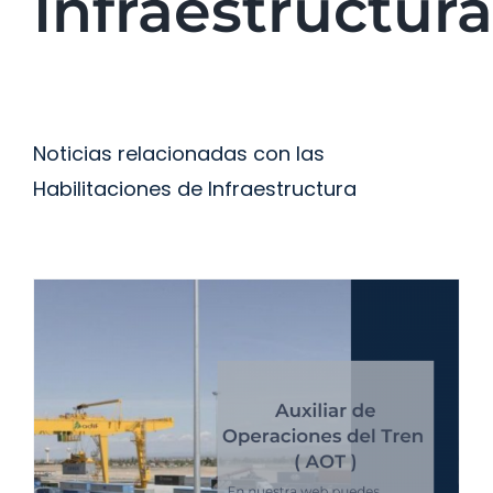
Infraestructura
Preparación de Oposiciones
Selección de personal
Noticias relacionadas con las
Trabaja con nosotros
Habilitaciones de Infraestructura
Contacto
Noticias