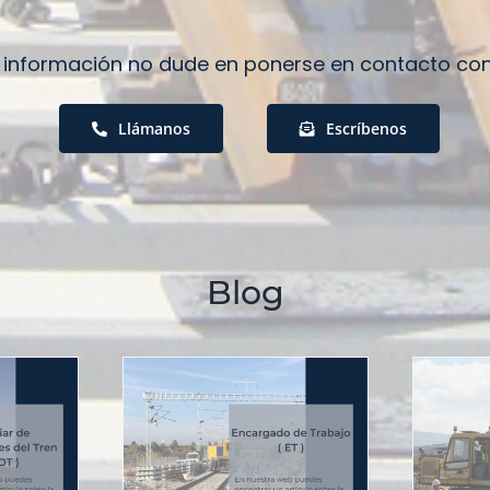
información no dude en ponerse en contacto co
Llámanos
Escríbenos
Blog
Operador de
gado de
Maquinaria de
jo ADIF