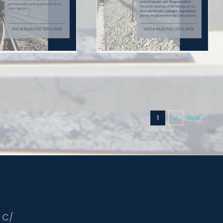
ADIF-IT-301-001-007-
SC-524
Formación ferroviaria
Noticias
1
2
Next
A C/