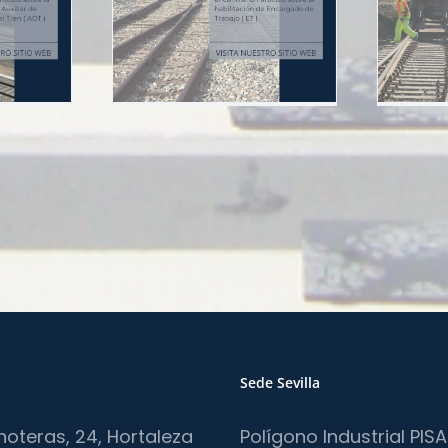
Infraestructura (OMI)
ferroviaria
Formación ferroviaria
ación de
Habilitación de
tura
Noticias
Infraestructura
Noticias
Sede Sevilla
noteras, 24, Hortaleza
Polígono Industrial PIS