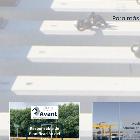
Para más 
Auxiliar Operaciones
Encar
del Tren ADIF
Traba