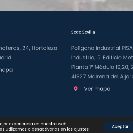
Sede Sevilla
noteras, 24, Hortaleza
Polígono Industrial PIS
drid
Industria, 5. Edificio Me
Planta 1ª Módulo 19,20,
mapa
41927 Mairena del Aljar
Ver mapa
es
| Queda prohibida la reproducción, distribución, comunicación públi
mejor experiencia en nuestra web.
Aceptar
s utilizamos o desactivarlas en los
ajustes
.
torización.