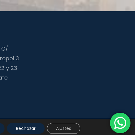
A C/
tropol 3
 22 y 23
afe
ca y utilización, total o parcial, de los contenidos de esta web,
Rechazar
Ajustes