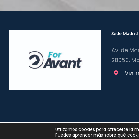
Sede Madrid
Av. de Ma
28050, Ma
Ver 
Copyright 2012 - 2025 |
Política de privacidad
y
Política de Cooki
Utilizamos cookies para ofrecerte la 
Puedes aprender más sobre qué cookie
en cualquier forma o modalidad, sin previa, expresa y escrita au