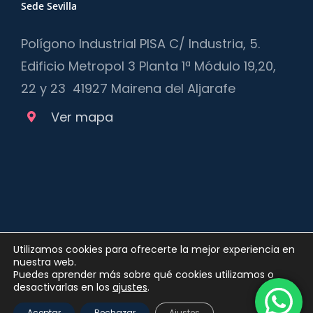
Sede Sevilla
Polígono Industrial PISA C/ Industria, 5.
Edificio Metropol 3 Planta 1ª Módulo 19,20,
22 y 23 41927 Mairena del Aljarafe
Ver mapa
Utilizamos cookies para ofrecerte la mejor experiencia en
nuestra web.
Copyright 2012 - 2025 |
Política de privacidad
y
Política de
Puedes aprender más sobre qué cookies utilizamos o
Cookies
| Queda prohibida la reproducción, distribución,
desactivarlas en los
ajustes
.
comunicación pública y utilización, total o parcial, de los
Aceptar
Rechazar
Ajustes