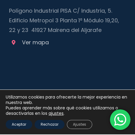
Polígono Industrial PISA C/ Industria, 5.
Edificio Metropol 3 Planta 1ª Módulo 19,20,
22 y 23 41927 Mairena del Aljarafe
Ver mapa
Utilizamos cookies para ofrecerte la mejor experiencia en
nuestra web.
Puedes aprender más sobre qué cookies utilizamos o
Copyright 2012 - 2025 |
Política de privacidad
y
Política de
desactivarlas en los
ajustes
.
Cookies
| Queda prohibida la reproducción, distribución,
comunicación pública y utilización, total o parcial, de los
Aceptar
Rechazar
Ajustes
contenidos de esta web, en cualquier forma o modalidad,